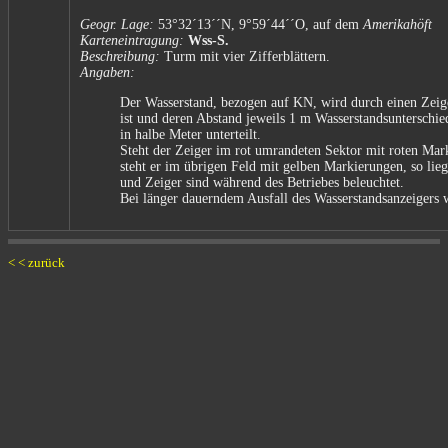
Geogr. Lage:
53°32´13´´N, 9°59´44´´O, auf dem
Amerikahöft
Karteneintragung:
Wss-S.
Beschreibung:
Turm mit vier Zifferblättern.
Angaben:
Der Wasserstand, bezogen auf KN, wird durch einen Zeiger
ist und deren Abstand jeweils 1 m Wasserstandsunterschi
in halbe Meter unterteilt.
Steht der Zeiger im rot umrandeten Sektor mit roten Mar
steht er im übrigen Feld mit gelben Markierungen, so l
und Zeiger sind während des Betriebes beleuchtet.
Bei länger dauerndem Ausfall des Wasserstandsanzeigers w
< < zurück