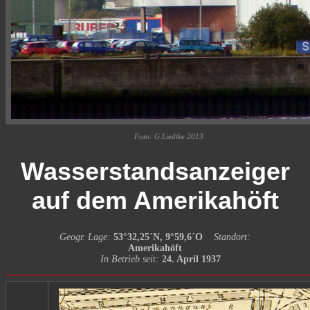
Foto: G.Liedtke 2013
Wasserstandsanzeiger
auf dem Amerikahöft
Geogr. Lage:
53°32,25´N, 9°59,6´O
Standort:
Amerikahöft
In Betrieb seit:
24. April 1937