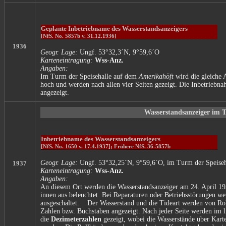
Geplante Inbetriebname des Wasserstandsanzeigers
[NfS. No. 5857b v. 31.12.1936]
1936
Geogr. Lage:
Ungf. 53°32,3´N, 9°59,6´O
Karteneintragung:
Wss-Anz.
Angaben:
Im Turm der Speisehalle auf dem
Amerikahöft
wird die gleiche
hoch und werden nach allen vier Seiten gezeigt. Die Inbetriebna
angezeigt.
Wasserstandsanzeiger im T
Inbetriebname des Wasserstandsanzeigers
[NfS. No. 1650 v. 17.4.1937]; Frühere NfS. 36-5857b
Geogr. Lage:
Ungf. 53°32,25´N, 9°59,6´O, im Turm der Speise
1937
Karteneintragung:
Wss-Anz.
Angaben:
An diesem Ort werden die Wasserstandsanzeiger am 24. April 19
innen aus beleuchtet. Bei Reparaturen oder Betriebsstörungen w
ausgeschaltet. Der Wasserstand und die Tideart werden von Roll
Zahlen bzw. Buchstaben angezeigt. Nach jeder Seite werden im 
die
Dezimeterzahlen
gezeigt, wobei die Wasserstände über Kart