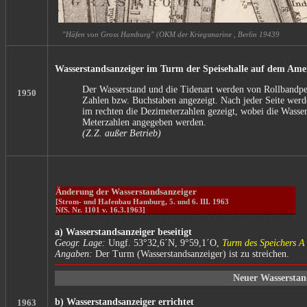
"Häfen von Gross Hamburg" (OKM der Kriegsmarine , Berlin 19439
Wasserstandsanzeiger im Turm der Speisehalle auf dem Ame
Der Wasserstand und die Tidenart werden von Rollbandpege
1950
Zahlen bzw. Buchstaben angezeigt. Nach jeder Seite werde
im rechten die Dezimeterzahlen gezeigt, wobei die Wasser
Meterzahlen angegeben werden.
(Z.Z. außer Betrieb)
Änderung der Wasserstandsanzeiger
[Strom- und Hafenbau Hamburg, 5. und 6. III. 1963
NfS. Nr. 1101 v. 16.3.1963]
a) Wasserstandsanzeiger beseitigt
Geogr. Lage:
Ungf. 53°32,6´N, 9°59,1´O,
Turm des Speichers A
Angaben:
Der Turm (Wasserstandsanzeiger) ist zu streichen.
Neuer Wasserstan
b) Wasserstandsanzeiger errichtet
1963