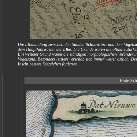
Die Elbmündung zwischen den Sänden
Schaarhörn
und dem
Vogels
dem Hauptfahrwasser der
Elbe
. Die Gründe waren die oftmals stark
Ein weiterer Grund waren die ständigen morphologischen Veränderun
Vogelsand. Besonders letztere verschob sich immer weiter östlich. D
Inseln bessere Seezeichen forderten.
Erste Sch