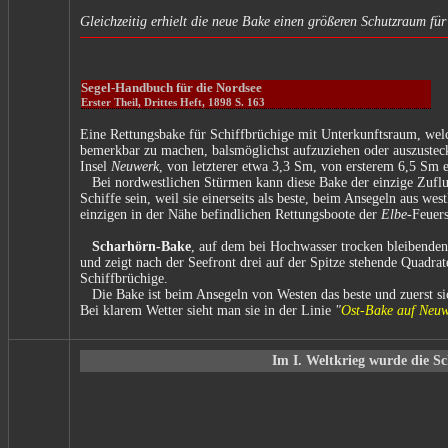
Gleichzeitig erhielt die neue Bake einen größeren Schutzraum fü
Segel-Handbuch für die Nordsee
Erster Theil, Drittes Heft, 1898 S. 163
Eine Rettungsbake für Schiffbrüchige mit Unterkunftsraum, welch
bemerkbar zu machen, balsmöglichst aufzuziehen oder auszustecke
Insel
Neuwerk
, von letzterer etwa 3,3 Sm, von ersterem 6,5 Sm e
Bei nordwestlichen Stürmen kann diese Bake der einzige Zufluc
Schiffe sein, weil sie einerseits als beste, beim Ansegeln aus we
einzigen in der Nähe befindlichen Rettungsboote der
Elbe
-Feuer
Scharhörn-Bake
, auf dem bei Hochwasser trocken bleibende
und zeigt nach der Seefront drei auf der Spitze stehende Quadrat
Schiffbrüchige.
Die Bake ist beim Ansegeln von Westen das beste und zuerst si
Bei klarem Wetter sieht man sie in der Linie
"
Ost-Bake auf Neu
Im I. Weltkrieg wurde die 