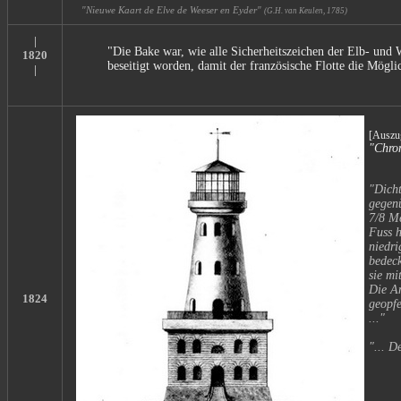
"Nieuwe Kaart de Elve de Weeser en Eyder"
(G.H. van Keulen, 1785)
|
"Die Bake war, wie alle Sicherheitszeichen der Elb- und
1820
beseitigt worden, damit der französische Flotte die Mög
|
[Auszu
"Chro
"Dicht
gegenü
7/8 Me
Fuss h
niedri
bedec
sie mi
Die An
1824
geopfe
..."
"... D