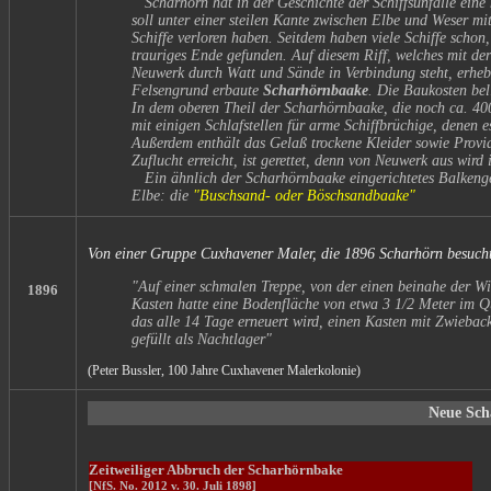
Scharhörn hat in der Geschichte der Schiffsunfälle eine 
soll unter einer steilen Kante zwischen Elbe und Weser mi
Schiffe verloren haben. Seitdem haben viele Schiffe schon
trauriges Ende gefunden. Auf diesem Riff, welches mit de
Neuwerk durch Watt und Sände in Verbindung steht, erhebt
Felsengrund erbaute
Scharhörnbaake
. Die Baukosten bel
In dem oberen Theil der Scharhörnbaake, die noch ca. 400
mit einigen Schlafstellen für arme Schiffbrüchige, denen e
Außerdem enthält das Gelaß trockene Kleider sowie Provia
Zuflucht erreicht, ist gerettet, denn von Neuwerk aus wir
Ein ähnlich der Scharhörnbaake eingerichtetes Balkengerüs
Elbe: die
"Buschsand- oder Böschsandbaake"
Von einer Gruppe Cuxhavener Maler, die 1896 Scharhörn besuch
"Auf einer schmalen Treppe, von der einen beinahe der Wi
1896
Kasten hatte eine Bodenfläche von etwa 3 1/2 Meter im Qu
das alle 14 Tage erneuert wird, einen Kasten mit Zwieba
gefüllt als Nachtlager"
(Peter Bussler, 100 Jahre Cuxhavener Malerkolonie)
Neue Sch
Zeitweiliger Abbruch der Scharhörnbake
[NfS. No. 2012 v. 30. Juli 1898]