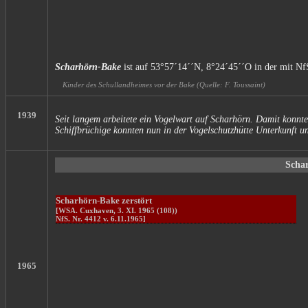
Scharhörn-Bake
ist auf 53°57´14´´N, 8°24´45´´O in der mit Nf
Kinder des Schullandheimes vor der Bake (Quelle: F. Toussaint)
1939
Seit langem arbeitete ein Vogelwart auf Scharhörn. Damit konnte 
Schiffbrüchige konnten nun in der Vogelschutzhütte Unterkunft u
Scha
Scharhörn-Bake zerstört
[WSA. Cuxhaven, 3. XI. 1965 (108))
NfS. Nr. 4412 v. 6.11.1965]
1965