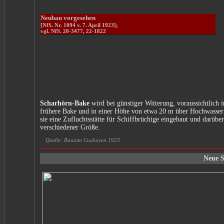
Neubau vorgesehen
[NfS. Nr. 1094 v. 7. April 1923];
vgl. NfS. 20-3477, 22-1822
Scharhörn-Bake
wird bei günstiger Witterung, voraussichtlich 
frühere Bake und in einer Höhe von etwa 20 m über Hochwasser 
sie eine Zufluchtsstätte für Schiffbrüchige eingebaut und darüb
verschiedener Größe.
Quelle: Bauamt Cuxhaven 1923
Neue S