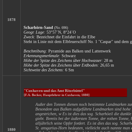
1878
Scharhörn-Sand
(No. 696)
Geogr. Lage:
53°57´N, 8°24´O
Zweck:
Bezeichnet die Einfahrt in die Elbe
Steht in Linie mit dem Elbfeuerschiff No. 1 "Caspar" und dem
Beschreibung:
Pyramide aus Balken und Lattenwerk
Erkennungsmerkmale:
Schwarz
Höhe der Spitze des Zeichens über Hochwasser:
28 m
Höhe der Spitze des Zeichens über Erdboden:
26,65 m
Sichtweite des Zeichens:
6 Sm
"Cuxhaven und das Amt Ritzebüttel"
[F.A. Becker, Hauptlehrer in Cuxhaven, 1880]
Außer den Tonnen dienen noch bestimmte Landmarken zur
Besondere aus Balken aufgeführte Landmarken sind hohe 
angestrichen, w Es ist dies das sog. Scharhöeil die dunk
giebt. Bereits bei der äußersten Tonne, der rothen Tonne, 
alljährlich seine Opfer fordert. Es ist dies das sog. Scha
St. ansgarius-Horn bedeuten, vielleicht auch nannte man es
1880