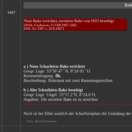
Roh
1967
Neue Bake errichtet, zerstörte Bake von 1923 beseitigt
(WSA. Cuxhaven, 15.VIII.1967 (58))
[NfS. Nr. 3307 v. 26.8.1967]
a ) Neue Scharhörn-Bake errichtet
Geogr. Lage:
53°58´47´´N, 8°24´01´´O.
Karteneintragung:
Bk.
Beschreibung:
Rohrmast mit zwei Rautentoppzeichen.
b ) Alte Scharhörn-Bake beseitigt
Geogr. Lage:
Ungef. 53°57,2´N, 8°24,6´O,
Angaben:
Die zerstörte Bake ist zu streichen.
Noch ist bei Ebbe westlich der Scharhörnplate die Gründung de
Foto: Kurt Eisermann