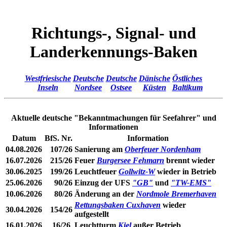
Richtungs-, Signal- und
Landerkennungs-Baken
Westfriesische
Deutsche
Deutsche
Dänische
Östliches
Inseln
Nordsee
Ostsee
Küsten
Baltikum
Aktuelle deutsche "Bekanntmachungen für Seefahrer" und
Informationen
Datum
BfS. Nr.
Information
04.08.2026
107/26
Sanierung am
Oberfeuer Nordenham
16.07.2026
215/26
Feuer
Burgersee Fehmarn
brennt wieder
30.06.2025
199/26
Leuchtfeuer
Gollwitz-W
wieder in Betrieb
25.06.2026
90/26
Einzug der UFS
"GB"
und
"TW-EMS"
10.06.2026
80/26
Änderung an der
Nordmole Bremerhaven
Rettungsbaken Cuxhaven
wieder
30.04.2026
154/26
aufgestellt
16.01.2026
16/26
Leuchtturm
Kiel
außer Betrieb